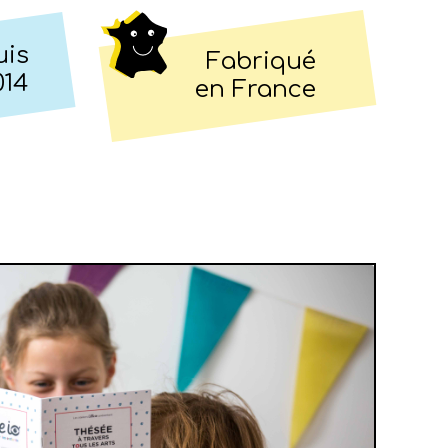
uis
Fabriqué
014
en France