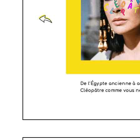
marins et tempêtes
De l’Égypte ancienne à a
 dès 5 ans !
Cléopâtre comme vous ne 