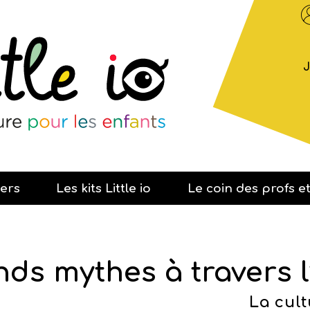
iers
Les kits Little io
Le coin des profs e
ILS PARLENT DE LITTLE IO !
TOUS NOS ATELIERS
TOUS LES KITS
NOS ANIMATIONS LITTLE IO
FAQ
PRESSE
NOS OFFRES
NOS OFFRE
NOS MALLE
ESPACE PR
ds mythes à travers l
La cult