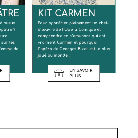
ÂTRE
KIT CARMEN
 à mieux
Pour apprécier pleinement un chef-
opâtre ?
d’œuvre de l’Opéra Comique et
ture
comprendre en s’amusant qui est
 sur les
vraiment Carmen et pourquoi
 femme de
l’opéra de Georges Bizet est le plus
joué au monde…
R
EN SAVOIR
PLUS