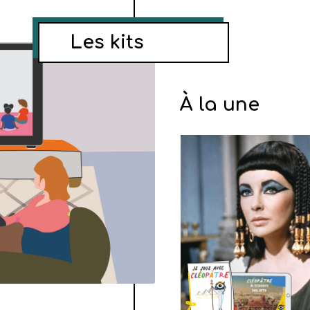
Les kits
À la une