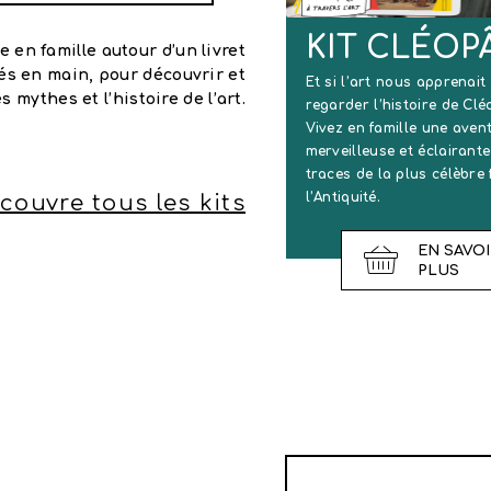
KIT CLÉOP
 en famille autour d’un livret
és en main, pour découvrir et
Et si l’art nous apprenait
 mythes et l’histoire de l’art.
regarder l’histoire de Clé
Vivez en famille une aven
merveilleuse et éclairante
traces de la plus célèbre
l’Antiquité.
couvre tous les kits
EN SAVOI
PLUS