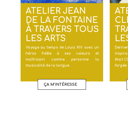
ATELIER JEAN
AT
DE LA FONTAINE
CL
À TRAVERS TOUS
TR
LES ARTS
LE
Voyage au temps de Louis XIV avec un
Dernie
héros fidèle à ses valeurs et
inspira
maîtrisant comme personne la
était C
musicalité de la langue.
forgée
ÇA M'INTÉRESSE