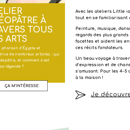
ELIER
Avec les ateliers Little 
tout en se familiarisant a
ÉOPÂTRE À
AVERS TOUS
Peinture, musique, danse
regards des plus grands 
S ARTS
facettes et aident les en
ces récits fondateurs.
r pharaon d’Égypte et
trice de nombreux artistes : qui
Un beau voyage à travers
léopâtre, et comment s’est
d’expression et de chan
 sa légende ?
s’amusant. Pour les 4-5 a
à la maison !
ÇA M'INTÉRESSE
Je découvre