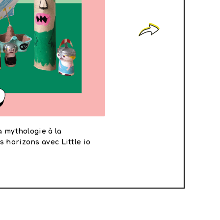
a mythologie à la
Un atelier entre terr
 horizons avec Little io
pour comprendre le c