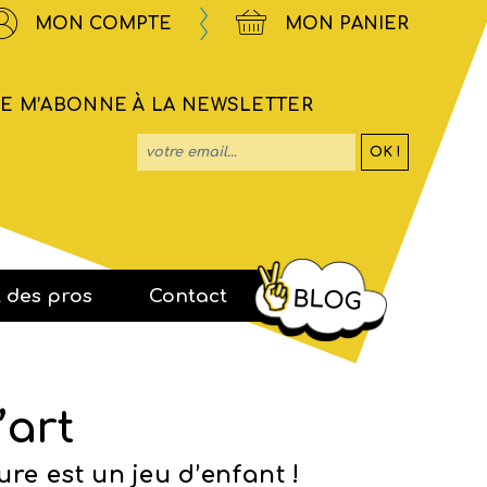
MON COMPTE
MON PANIER
JE M’ABONNE À LA NEWSLETTER
OK !
votre email...
t des pros
Contact
BLOG
 D'ATELIERS
S
TTES PÉDAGOGIQUES
ESSE
’art
ure est un jeu d’enfant !