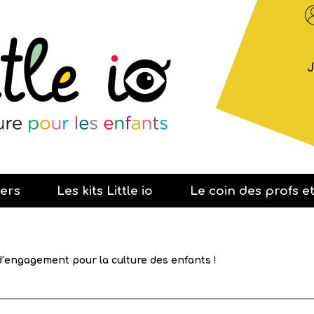
iers
Les kits Little io
Le coin des profs e
ILS PARLENT DE LITTLE IO !
TOUS NOS ATELIERS
TOUS LES KITS
NOS ANIMATIONS LITTLE IO
FAQ
PRESSE
NOS OFFRES
NOS OFFRE
NOS MALLE
ESPACE PR
’engagement pour la culture des enfants !