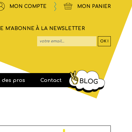
MON COMPTE
MON PANIER
JE M’ABONNE À LA NEWSLETTER
OK !
votre email...
t des pros
Contact
BLOG
 D'ATELIERS
S
TTES PÉDAGOGIQUES
ESSE