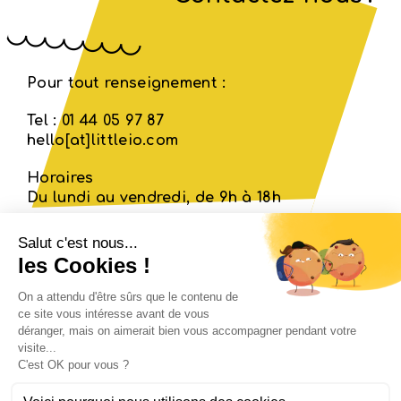
Pour tout renseignement :
Tel : 01 44 05 97 87
hello[at]littleio.com
Horaires
Du lundi au vendredi, de 9h à 18h
Qui es-tu Little io ?
Les ateliers
Devenir animateur
Les kits Little io